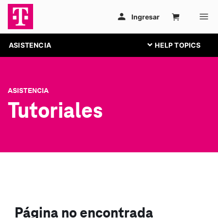
ASISTENCIA
ASISTENCIA
Tutoriales