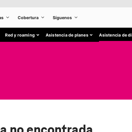
Red y roaming
Asistencia de planes
Asistencia de d