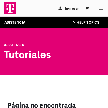
ASISTENCIA
ASISTENCIA
Tutoriales