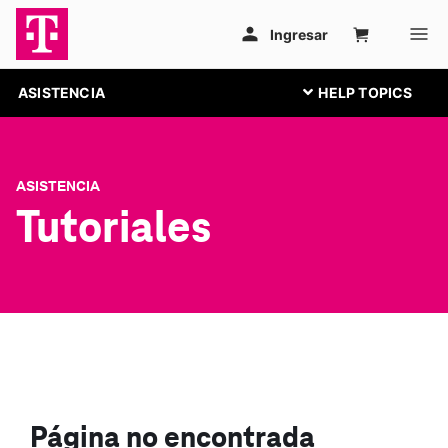
ASISTENCIA
ASISTENCIA
Tutoriales