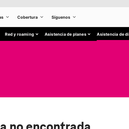
Red y roaming
Asistencia de planes
Asistencia de d