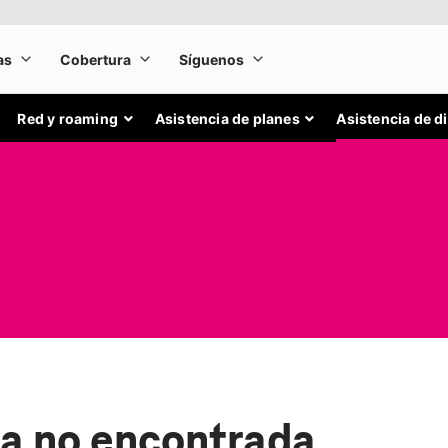
Red y roaming
Asistencia de planes
Asistencia de d