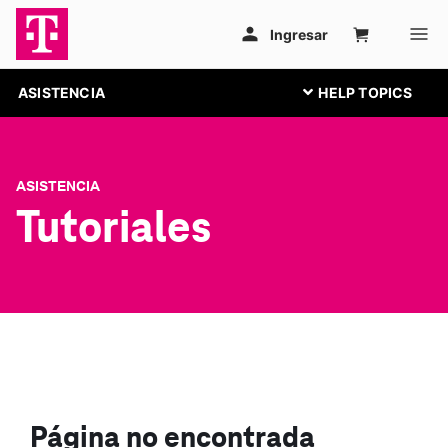
ASISTENCIA
ASISTENCIA
Tutoriales