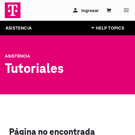
ASISTENCIA
ASISTENCIA
Tutoriales