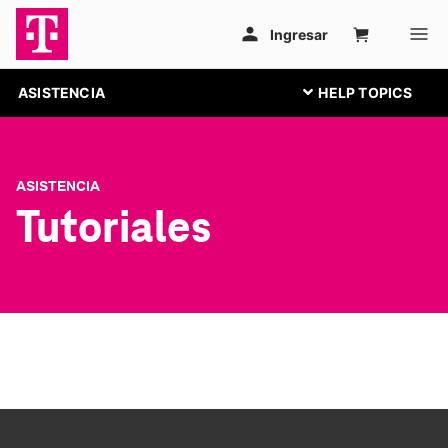
ASISTENCIA
ASISTENCIA
Tutoriales