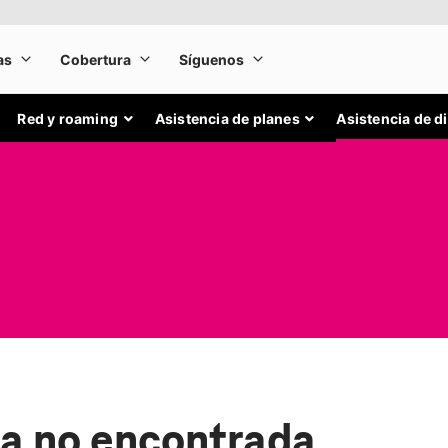
Red y roaming
Asistencia de planes
Asistencia de d