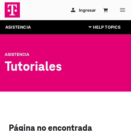
ASISTENCIA
ASISTENCIA
Tutoriales