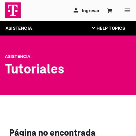
ASISTENCIA
ASISTENCIA
Tutoriales