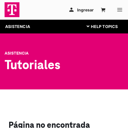
ASISTENCIA
ASISTENCIA
Tutoriales