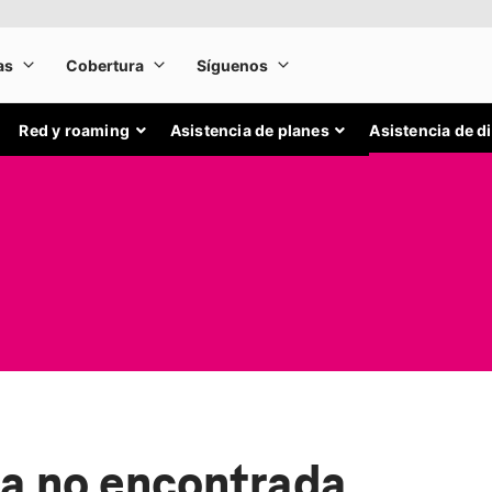
Red y roaming
Asistencia de planes
Asistencia de d