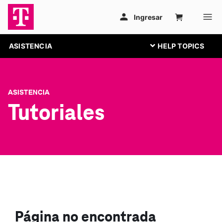
ASISTENCIA
ASISTENCIA
Tutoriales