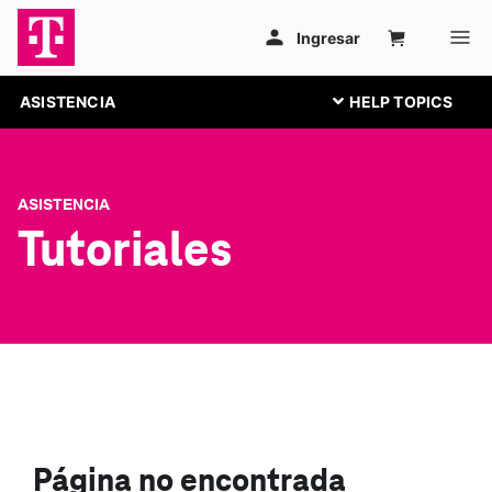
ASISTENCIA
ASISTENCIA
Tutoriales