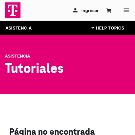
ASISTENCIA
ASISTENCIA
Tutoriales