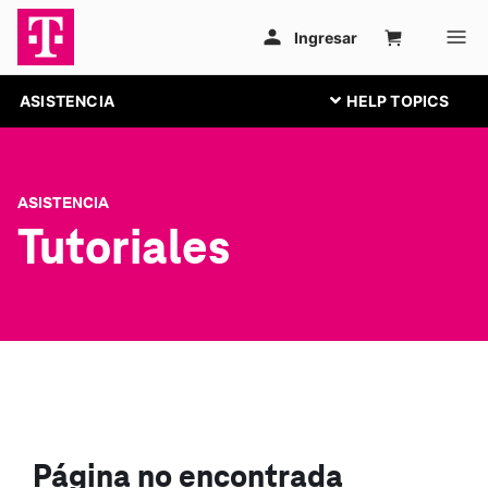
ASISTENCIA
ASISTENCIA
Tutoriales