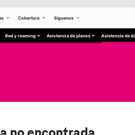
Red y roaming
Asistencia de planes
Asistencia de d