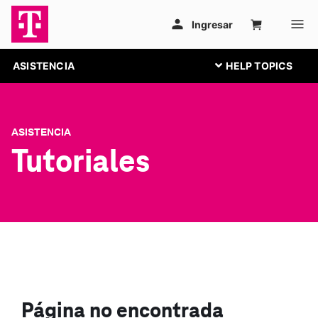
ASISTENCIA
ASISTENCIA
Tutoriales