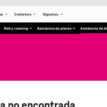
Red y roaming
Asistencia de planes
Asistencia de d