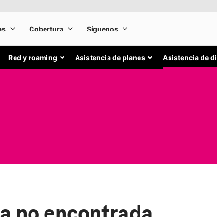
Red y roaming
Asistencia de planes
Asistencia de d