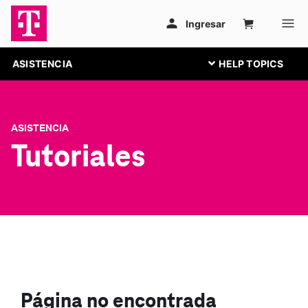
ASISTENCIA
ASISTENCIA
Tutoriales