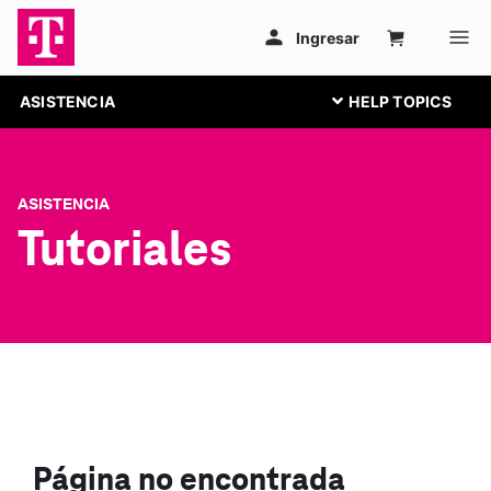
ASISTENCIA
ASISTENCIA
Tutoriales