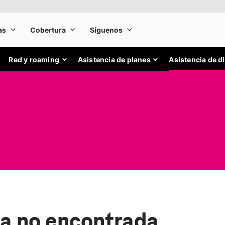
Red y roaming
Asistencia de planes
Asistencia de d