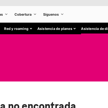
Red y roaming
Asistencia de planes
Asistencia de d