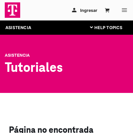
ASISTENCIA
ASISTENCIA
Tutoriales