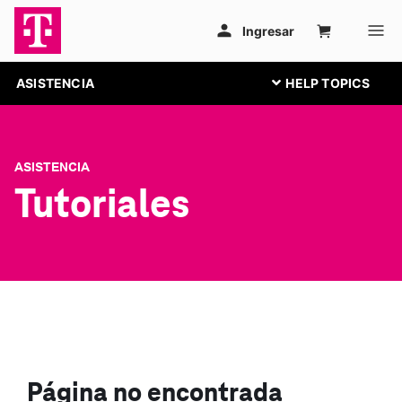
ASISTENCIA
ASISTENCIA
Tutoriales