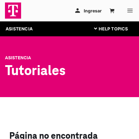
ASISTENCIA
ASISTENCIA
Tutoriales