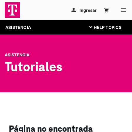
ASISTENCIA
ASISTENCIA
Tutoriales