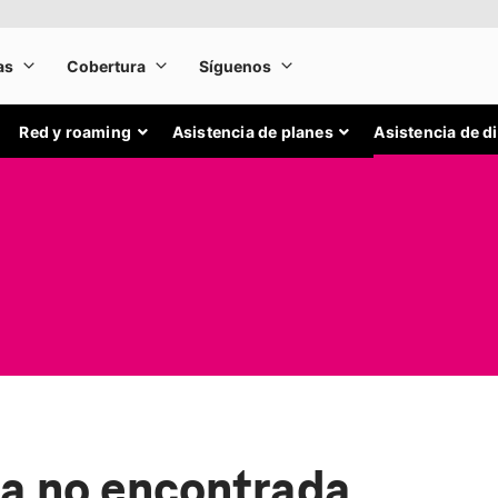
Red y roaming
Asistencia de planes
Asistencia de d