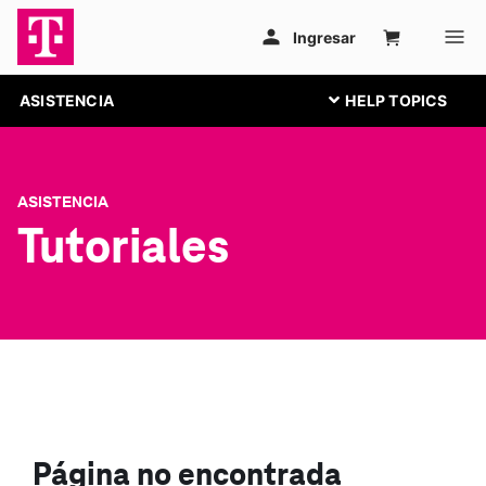
ASISTENCIA
ASISTENCIA
Tutoriales