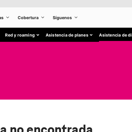
Red y roaming
Asistencia de planes
Asistencia de d