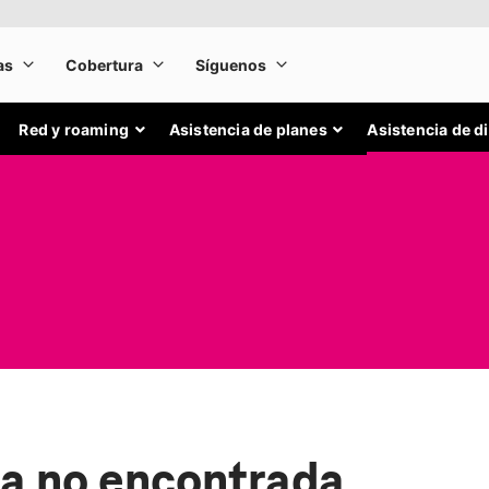
Red y roaming
Asistencia de planes
Asistencia de d