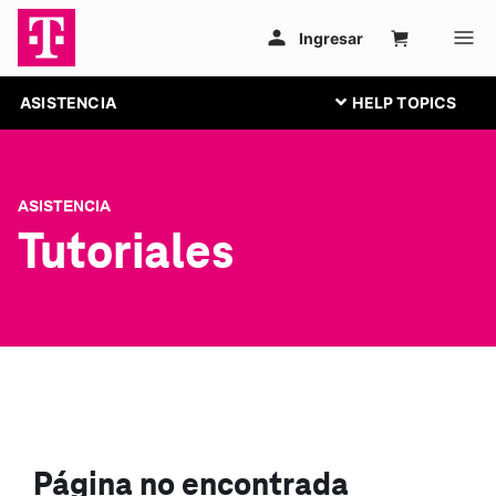
ASISTENCIA
ASISTENCIA
Tutoriales