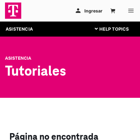
ASISTENCIA
ASISTENCIA
Tutoriales