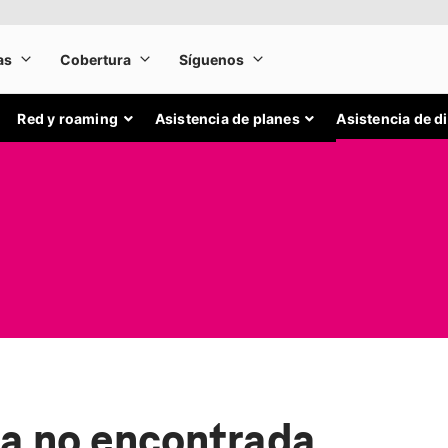
Red y roaming
Asistencia de planes
Asistencia de d