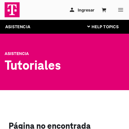
ASISTENCIA
ASISTENCIA
Tutoriales