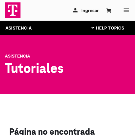
ASISTENCIA
ASISTENCIA
Tutoriales