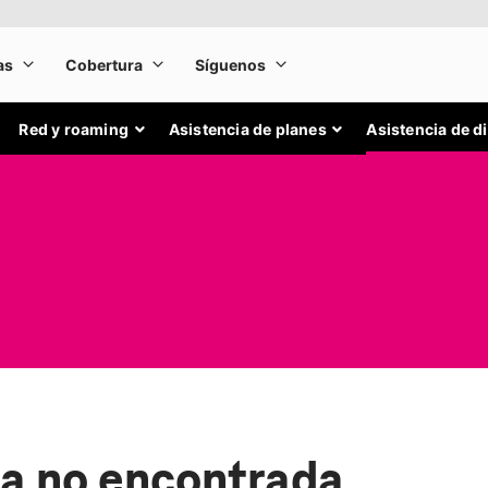
Red y roaming
Asistencia de planes
Asistencia de d