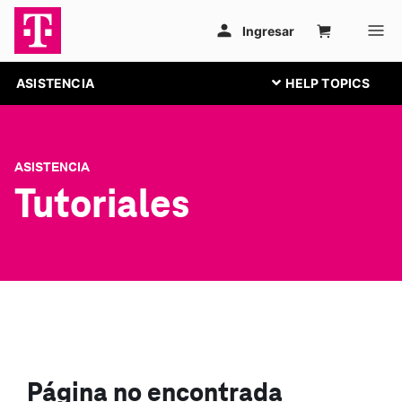
ASISTENCIA
ASISTENCIA
Tutoriales