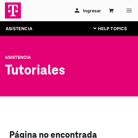
ASISTENCIA
ASISTENCIA
Tutoriales