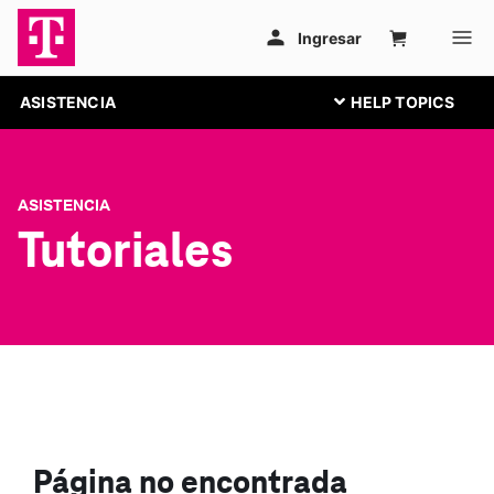
ASISTENCIA
ASISTENCIA
Tutoriales