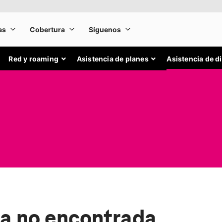
Red y roaming
Asistencia de planes
Asistencia de d