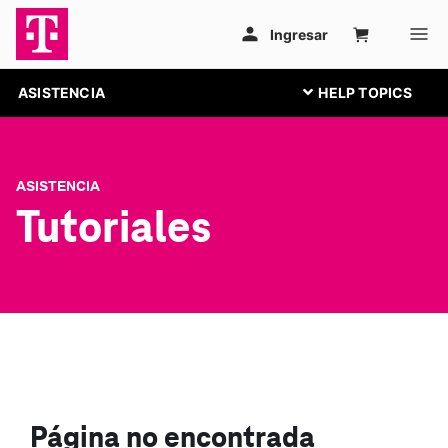
ASISTENCIA
ASISTENCIA
Tutoriales