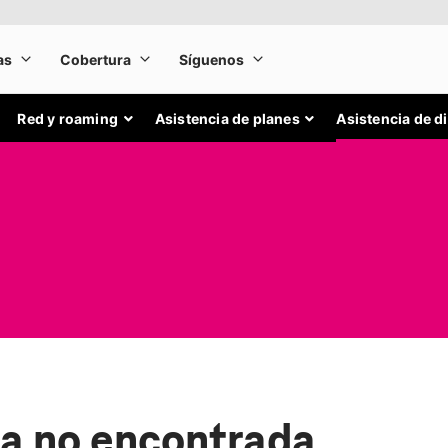
Red y roaming
Asistencia de planes
Asistencia de d