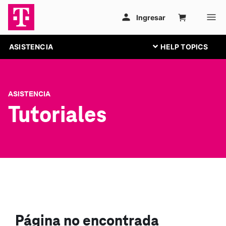
ASISTENCIA
ASISTENCIA
Tutoriales