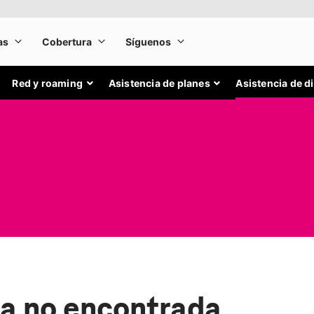
Red y roaming
Asistencia de planes
Asistencia de d