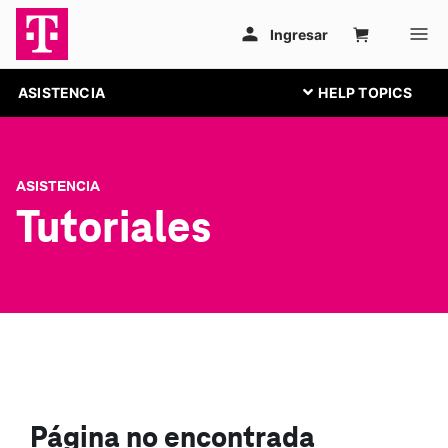
ASISTENCIA
ASISTENCIA
Tutoriales