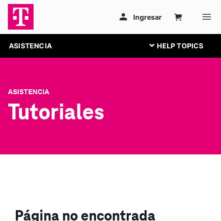
ASISTENCIA
ASISTENCIA
Tutoriales